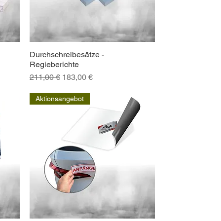
Durchschreibesätze -
Schnellansicht
Regieberichte
Standardpreis
Sale-Preis
211,00 €
183,00 €
Aktionsangebot