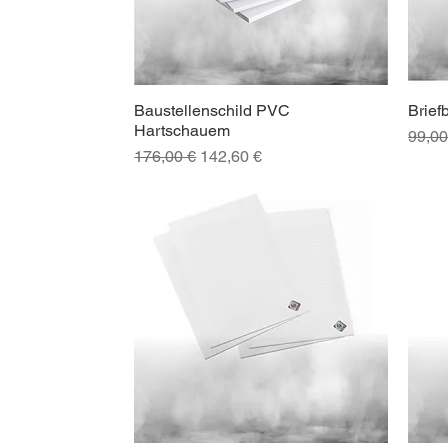
Baustellenschild PVC
Brief
Schnellansicht
Hartschauem
Stand
99,00
Standardpreis
Sale-Preis
176,00 €
142,60 €