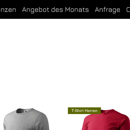
enzen
Angebot des Monats
Anfrage
O
T-Shirt Herren