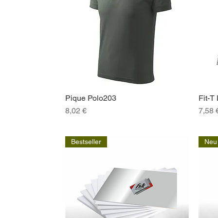
Pique Polo203
Fit-T
Schnellansicht
Preis
Preis
8,02 €
7,58 
Bestseller
Neu