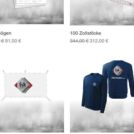
bögen
100 Zollstöcke
Schnellansicht
Schnellansicht
ardpreis
Sale-Preis
Standardpreis
Sale-Preis
 €
91,00 €
344,00 €
312,00 €