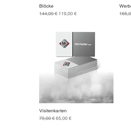
Blöcke
Werb
Schnellansicht
Standardpreis
Sale-Preis
Stand
144,00 €
119,00 €
165,0
Visitenkarten
Schnellansicht
Standardpreis
Sale-Preis
79,00 €
65,00 €