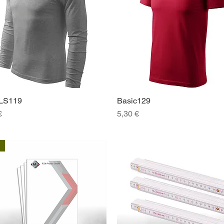
 LS119
Basic129
Schnellansicht
Schnellansicht
Preis
€
5,30 €