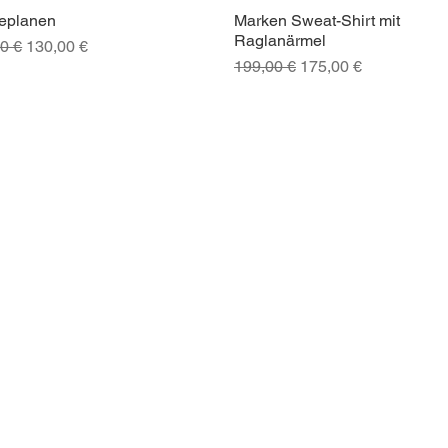
eplanen
Marken Sweat-Shirt mit
Schnellansicht
Schnellansicht
Raglanärmel
ardpreis
Sale-Preis
0 €
130,00 €
Standardpreis
Sale-Preis
199,00 €
175,00 €