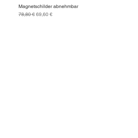
Magnetschilder abnehmbar
Schnellansicht
Standardpreis
Sale-Preis
78,80 €
69,60 €