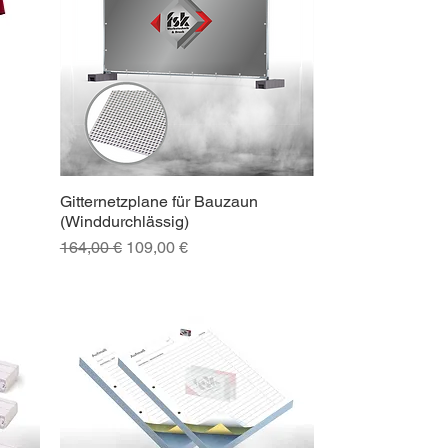
Gitternetzplane für Bauzaun
Schnellansicht
(Winddurchlässig)
Standardpreis
Sale-Preis
164,00 €
109,00 €